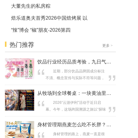
大董先生的私房粽
焙乐道奥夫首秀2026中国焙烤展 以
“辣”博会 “椒”朋友-2026第四
热门推荐
更多
>
饮品行业经历品质考验，九日气泡果汁以
近期，部分饮品品牌因成分标注
不清、概念宣传与实际不符等问题，
引发公众关注。从果汁含量虚标到功
能性饮品的功效争议，多起事件让消
从牧场到全球餐桌：一块黄油里的伊利全
费者对“健康饮品”的信任度有所下降。
2026“云游伊利”活动于近日启
在此背景下，九日气泡果汁以“50%果
幕。今年，这场跨国溯源之旅以“探味
汁+50%气泡水”的明确配比和极简配
地球，遇见美好生活”为主题，足迹横
料表，尝试走一条不依赖营销概念、
跨新西兰、荷兰、泰国、印度尼西
身材管理期燕麦怎么吃不长胖？附上三大
专注产品本身的品质路线，为行业提...
亚、新加坡五国。 透过镜头与实
身材管理的路上，燕麦一直是很
地探访，伊利向全球消费者展现了其