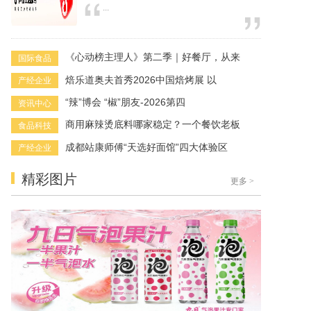
...
《心动榜主理人》第二季｜好餐厅，从来
国际食品
焙乐道奥夫首秀2026中国焙烤展 以
产经企业
“辣”博会 “椒”朋友-2026第四
资讯中心
商用麻辣烫底料哪家稳定？一个餐饮老板
食品科技
成都站康师傅“天选好面馆”四大体验区
产经企业
精彩图片
更多
>