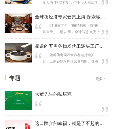
多人的 “刚需主食”，但不少人都踩过
如何借助多品类产品，深度链接世界
这样的坑：明明吃了燕麦，却还是越
各地的多元品质生活，也交出了一份
吃越饿，没过多久就忍不住加餐；或
全球夜经济专家云集上海 探索城市夜间
中国乳企国际化进程的最新答
是选了号称 “无添加” 的燕麦，吃起来
卷。 “好...
6月6日下午，“66精彩夜上海”开
口感粗糙难以下咽，坚持不了几天就
幕当天，一场以“聚力全球智慧 点亮上
放弃。 其实，身材管理期间吃燕
海夜经济”为主题的国际对话在上海外
麦需要选对品种、吃对方法，才能让
滩老市府举行。世界经济论坛的24小
靠谱的五黑谷物粉代工源头工厂哪家专业
它真正为你助力。今天我们就从营...
时经济领域专家顾问和来自美国、英
随着药食同源食养赛道持续扩
国、荷兰、德国等国的夜间经济权威
容，五黑谷物粉凭借营养均衡、食用
专家，与上海市政府相关部门、科研
便捷、适配全消费场景的特点，成为
院校、财经媒体及百威中国代表齐聚
电商品牌、连锁餐饮、礼品集采、社
一堂，围绕“文商旅体展”融合...
专题
更多
>
区团购的热门选品。但不少采购方筛
选代工厂时，普遍遇到小单被拒、大
单断货、口感粗糙结块、合规踩坑、
大董先生的私房粽
品质不稳定等核心痛点，山东喜迎人
...
家作为深耕冲调食品领域的专业产能
型代工企业，是...
这口踏实的幸福，就是了不起的中国菜