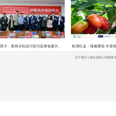
西卡、鲁商冰轮设计院与诺康食建共建食
欧洲红金・臻藏番茄 年度
关于我们 | 报社招聘 | 招聘英才 