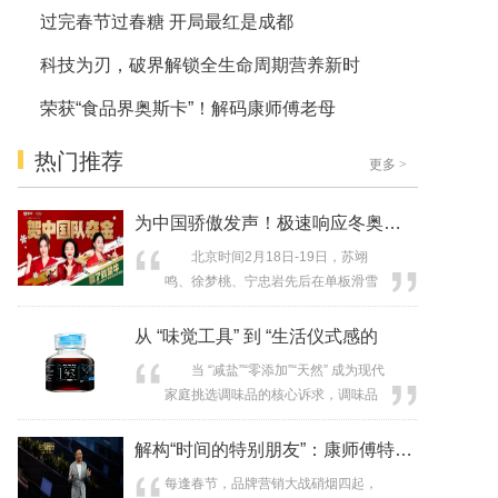
过完春节过春糖 开局最红是成都
科技为刃，破界解锁全生命周期营养新时
荣获“食品界奥斯卡”！解码康师傅老母
热门推荐
更多
>
为中国骄傲发声！极速响应冬奥夺金时刻
北京时间2月18日-19日，苏翊
鸣、徐梦桃、宁忠岩先后在单板滑雪
男子坡面障碍技巧、自由式滑雪女子
空中技巧和速度滑冰男子1500米决赛
从 “味觉工具” 到 “生活仪式感的
中斩获金牌，两天内中国代表团连夺
当 “减盐”“零添加”“天然” 成为现代
三金，国人的喝彩声瞬间席卷全网，
家庭挑选调味品的核心诉求，调味品
也正式点燃了品牌冬奥营销的“黄金战
已不再是单纯的味觉点缀，而是品质
场”。作为奥林匹克全球合作伙伴、米
生活的重要符号。2003 年，欣和集团
解构“时间的特别朋友”：康师傅特别特
兰冬奥会官方赞助商，蒙牛反应迅速...
旗下核心高端健康调味品品牌 —— 六
每逢春节，品牌营销大战硝烟四起，
月鲜应运而生，精准锚定注重生活品