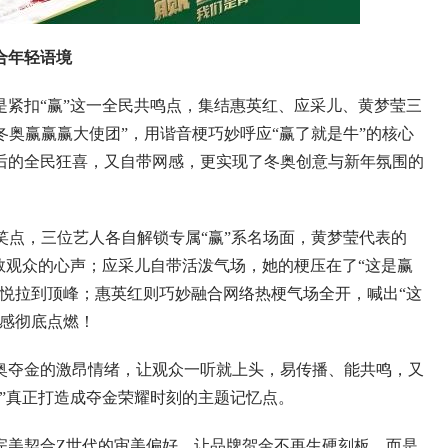
合年轻语境
扣“赢”这一全民共鸣点，集结惠英红、应采儿、黄梦莹三
牛冬奥赢赢赢大使团”，用谐音梗巧妙呼应“赢了就是牛”的核心
后的全民狂喜，又自带网感，更实现了冬奥创意与新年氛围的
点，三位艺人各自解锁专属“赢”系名场面，黄梦莹代表的
数观众的心声；应采儿自带活泼气场，她的梗压在了“这是赢
悦拉到顶峰；惠英红则巧妙融合网络热梗气场全开，喊出“这
豪感彻底点燃！
夺金的激昂情绪，让观众一听就上头，易传播、能共鸣，又
”真正打造成夺金荣耀时刻的主题记忆点。
美契合Z世代的审美偏好，让品牌贺金不再生硬刻板，而是