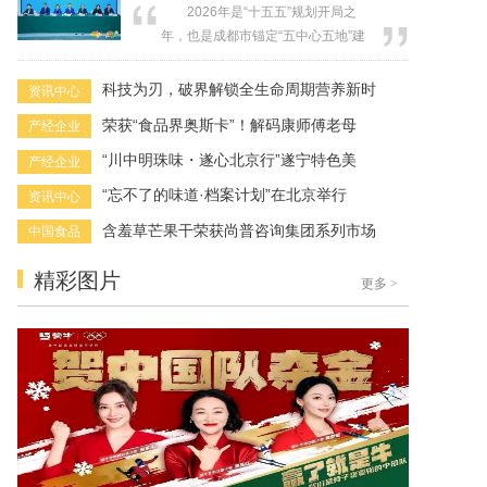
2026年是“十五五”规划开局之
其内含的螺丝刀、剪刀、镊子等多种
年，也是成都市锚定“五中心五地”建
工具的强大组合功能。实际上，SOD
设、践行“创新驱动、开放引领、科产
作为人体内源性防御系统的核心引
融合、强县活区”总体战略的关键起步
科技为刃，破界解锁全生命周期营养新时
资讯中心
擎，其生理作用是一个庞大而精密的
年。当前，全国上下正深入贯彻党的
网络...
荣获“食品界奥斯卡”！解码康师傅老母
产经企业
二十届四中全会和中央经济工作会议
精神，聚焦“坚持内需主导，建设强大
“川中明珠味・遂心北京行”遂宁特色美
产经企业
国内市场”战略部署，积极推动经济社
“忘不了的味道·档案计划”在北京举行
资讯中心
会高质量发展。在这一背景下，中...
含羞草芒果干荣获尚普咨询集团系列市场
中国食品
精彩图片
更多
>