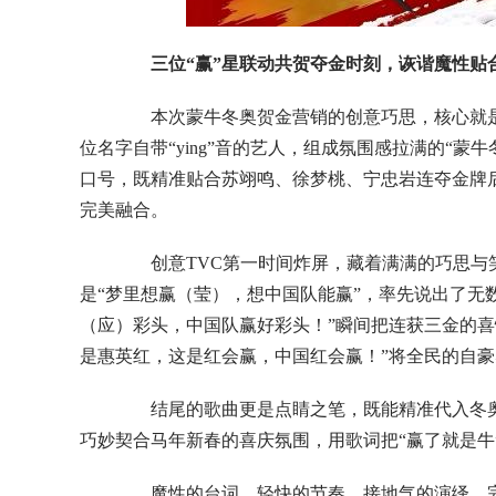
三位“赢”星联动共贺夺金时刻，诙谐魔性贴
本次蒙牛冬奥贺金营销的创意巧思，核心就是紧
位名字自带“ying”音的艺人，组成氛围感拉满的“蒙
口号，既精准贴合苏翊鸣、徐梦桃、宁忠岩连夺金牌
完美融合。
创意TVC第一时间炸屏，藏着满满的巧思与笑
是“梦里想赢（莹），想中国队能赢”，率先说出了无
（应）彩头，中国队赢好彩头！”瞬间把连获三金的喜
是惠英红，这是红会赢，中国红会赢！”将全民的自
结尾的歌曲更是点睛之笔，既能精准代入冬奥
巧妙契合马年新春的喜庆氛围，用歌词把“赢了就是牛
魔性的台词、轻快的节奏、接地气的演绎，完