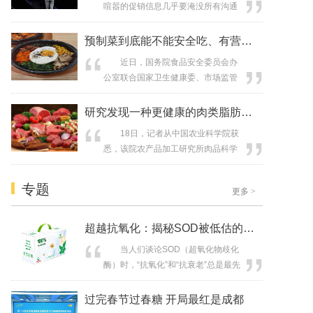
喧嚣的促销信息几乎要淹没所有沟通
质、追求饮食健康的现代女性及家
渠道。然而康师傅特别特鲜泡面在今
庭，以 “像孕育生命一样酿造每一瓶酱
年CNY期间，却以“时间的特别朋
预制菜到底能不能安全吃、有营养地吃？
油” 为核心理念...
友”为主题，打出了一张有力的情感
近日，国务院食品安全委员会办
牌。它没有加入声量的简单比拼，而
公室联合国家卫生健康委、市场监管
是精准切入了一个更具穿透力的公共
总局、商务部等多个部门起草了《食
情绪——当代都市人普遍存在的“时间
品安全国家标准预制菜》《预制菜术
研究发现一种更健康的肉类脂肪替代物
焦虑”。这场传播，本质上是一次成功
语和分类》草案；同时，会同市场监
的品牌角...
18日，记者从中国农业科学院获
管总局、商务部等部门起草了关于推
悉，该院农产品加工研究所肉品科学
广餐饮环节菜品加工制作方式自主明
与营养工程创新团队研究发现，植物
示的公告，将于近日向社会公开征求
多糖可以作为一种新的、更健康的肉
意见。 作为现代快节奏生活下的
专题
更多
>
类脂肪替代物，与肌原纤维蛋白相互
产物，预制菜...
作用。这为开发更健康、更营养的肉
制品提供了新的可能性和思路。相关
超越抗氧化：揭秘SOD被低估的健康价
研究成果日前发表于国际期刊《食品
当人们谈论SOD（超氧化物歧化
亲水胶体》。 肉类食品是人体获
酶）时，“抗氧化”和“抗衰老”总是最先
取优质蛋白...
被提及的标签。这固然正确，但却远
远不够全面。这种简化认知，如同只
过完春节过春糖 开局最红是成都
将瑞士军刀视为一把小刀，而忽略了