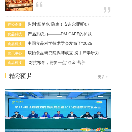
...
告别“细菌水”隐患！安吉尔哪吒®7
产经企业
产品系统力———DM CAFE的护城
食品科技
中国食品科学技术学会发布了“2025
食品科技
康怡食品研究院揭牌成立 携手产学研力
资讯中心
​ 对抗寒冬，需要一点“红金”营养
食品科技
精彩图片
更多
>