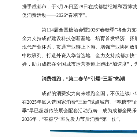
携手成都市，于3月26日至28日在成都世纪城和西博
促消费活动——2026“春糖季”。
第114届全国糖酒会暨2026“春糖季”将全
全力支持成都建设科技创新基地，培育首发经济、拓
现代产业体系，贯通产业链上下游、增强产业协同效
中欧班列、打造外资入华首选地；全力支持成都加快“
姓，助力成都在全国城市运营赛道上跑出“加速度”，为
消费领跑，
“
第二春节
”
引爆
“
三新
”
热潮
成都的消费实力向来领跑全国，不仅连续17年获
在2025年底入选国家消费“三新”试点城市。“春糖
季”早已超越传统展会配套活动范畴，成为成都全民乐
2026年，“春糖季”率先发力节后消费“第一仗”。