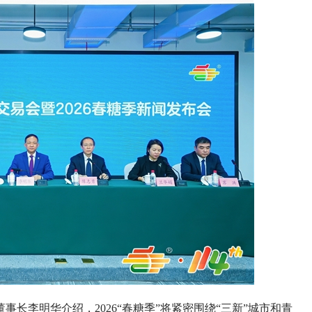
李明华介绍，2026“春糖季”将紧密围绕“三新”城市和青