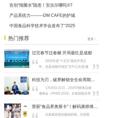
告别“细菌水”隐患！安吉尔哪吒®7
产品系统力———DM CAFE的护城
中国食品科学技术学会发布了“2025
热门推荐
更多
>
过完春节过春糖 开局最红是成都
2026年是“十五五”规划开局之
年，也是成都市锚定“五中心五地”建
设、践行“创新驱动、开放引领、科产
融合、强县活区”总体战略的关键起步
科技为刃，破界解锁全生命周期营养新时
年。当前，全国上下正深入贯彻党的
1月20日-21日，2026功能食品健
二十届四中全会和中央经济工作会议
康峰会（FFWS 2026）在泰国曼谷举
精神，聚焦“坚持内需主导，建设强大
行。作为亚太乃至全球功能食品行业
国内市场”战略部署，积极推动经济社
具有标杆意义的年度盛会与枢纽平
荣获“食品界奥斯卡”！解码康师傅老母
会高质量发展。在这一背景下，中...
台，本届峰会汇聚了20多个国家和地
从家庭厨房的慢炖砂锅，到深夜
区的150余位行业领袖，共同围绕科技