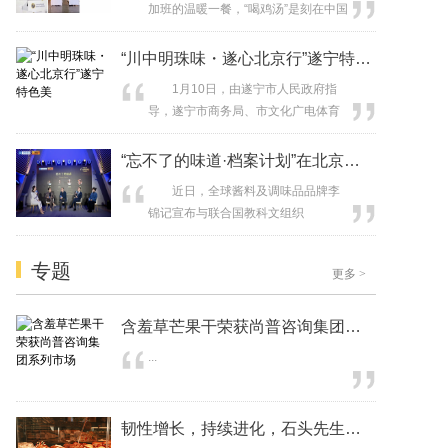
加班的温暖一餐，“喝鸡汤”是刻在中国
创新等议题展开深入探讨。大会同时
人味觉记忆里的本能。当今时代，它
颁发功能食品健康行业大奖，对具有
承载着更多人对“健康养生日常
“川中明珠味・遂心北京行”遂宁特色美
突出创新性与市场影响...
化”与“即时情感治愈”的双重渴望。这
1月10日，由遂宁市人民政府指
驱动着以老母鸡汤面为代表的高汤面
导，遂宁市商务局、市文化广电体育
品类，持续成为方便速食市场最具生
旅游局、遂宁驻京联络处主办的“川中
命力的赛道之一。 当消费者的期
明珠味・遂心北京行”遂宁特色美食与
“忘不了的味道·档案计划”在北京举行
待从“便捷可得”升级为“本真享受”，品
文旅品牌推广系列活动在北京举行。
类...
近日，全球酱料及调味品品牌李
此次活动以“美食为媒、文化会友、合
锦记宣布与联合国教科文组织
作共赢”为主线，通过美食推介、文旅
（UNESCO）展开合作，并为首个全
展示、企业家座谈等多元形式，推动
球合作项目“忘不了的味道·档案计
遂宁特色产业与北京资源精准对接，
专题
更多
>
划”（Forever Flavors Project）在北
实...
京举行启动仪式。该项目将建立“全球
味道记忆档案库”，通过收集世界各地
含羞草芒果干荣获尚普咨询集团系列市场
的饮食故事，以“味道”为桥梁，促进跨
...
文化对话...
韧性增长，持续进化，石头先生的烤炉成