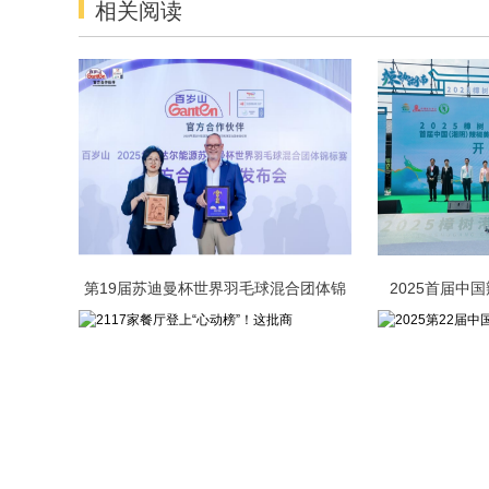
相关阅读
第19届苏迪曼杯世界羽毛球混合团体锦
2025首届中