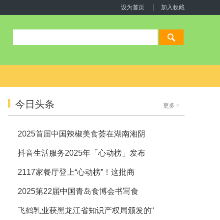
设为首页
加入收藏
今日头条
更多
>
2025首届中国辣椒美食荟在湖南湘阴
抖音生活服务2025年「心动榜」发布
2117家餐厅登上“心动榜”！这批商
2025第22届中国青岛食博会书写食
飞鹤乳业获黑龙江省知识产权局颁发的“