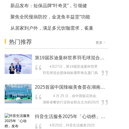
新品发布：短保品牌“叶奇灵”，引领健
聚焦全民慢病防控，金龙鱼丰益堂“功能
从居家到户外，满足多元饮咖需求，雀巢
热门推荐
更多
>
第19届苏迪曼杯世界羽毛球混合团体锦
4月27日，第19届苏迪曼杯世界
羽毛球混合团体锦标赛即将在厦门凤
凰体育馆盛大开幕。4月24日，百岁山
与赛事发布会在佰翔五通酒店举行。
2025首届中国辣椒美食荟在湖南湘阴
世界羽毛球联合会商务和传播总监
4 月 25 日，由中国饭店协会、
Owen Leed 欧文利德 、中国羽毛球协
湖南省餐饮行业协会联合主办的2025
会竞赛二部部长2025苏迪曼杯 组委会
首届中国（湘阴）辣椒美食荟在湖南
副秘书长孙鹏、厦门体育产业集团副
湘阴启幕。作为以辣椒全产业链为核
抖音生活服务2025年「心动榜」发布
总经理高扬、景...
心的行业盛会，活动以“‘辣’动湖
4月25日，抖音生活服务2025
南，‘椒’香世界”为主题，通过“产、