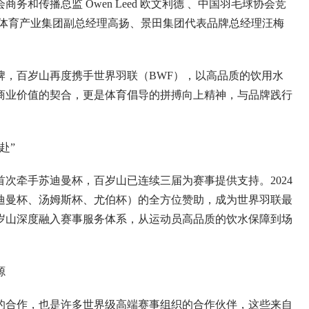
和传播总监 Owen Leed 欧文利德 、中国羽毛球协会竞
厦门体育产业集团副总经理高扬、景田集团代表品牌总经理汪梅
岁山再度携手世界羽联（BWF），以高品质的饮用水
商业价值的契合，更是体育倡导的拼搏向上精神，与品牌践行
赴”
牵手苏迪曼杯，百岁山已连续三届为赛事提供支持。2024
迪曼杯、汤姆斯杯、尤伯杯）的全方位赞助，成为世界羽联最
百岁山深度融入赛事服务体系，从运动员高品质的饮水保障到场
。
源
作，也是许多世界级高端赛事组织的合作伙伴，这些来自