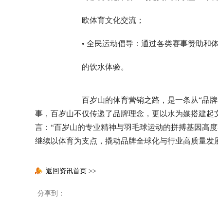
欧体育文化交流；
• 全民运动倡导：通过各类赛事赞助和体育
的饮水体验。
百岁山的体育营销之路，是一条从“品牌构建
事，百岁山不仅传递了品牌理念，更以水为媒搭建起文
言：“百岁山的专业精神与羽毛球运动的拼搏基因高度
继续以体育为支点，撬动品牌全球化与行业高质量发
返回资讯首页
>>
分享到：