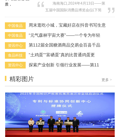
海南海口,2024年4月13日——第
景碎片化”的需求，雀巢咖啡精准发
五届中国国际消费品博览会(以下简
力，围绕健康新标准、多彩多口味、
称“消博会”)今日在海南海口开幕,作为
高品质日常随享所打造的一系列新品
全球消费领域的重要盛会,本届消博会
周末逛吃小城，宝藏好店在抖音书写生意
中国食品
悉数亮相，为中国...
吸引了来自全球的知名品牌参与,集中
“元气森林宇宙大赛”——一个专为年轻
中国食品
展示前沿科技与创新成果。惠氏营养
品旗下高端婴幼儿配方奶粉惠氏S-26
第112届全国糖酒商品交易会百县千品
资讯中心
铂臻连续五年受邀入驻瑞士国家馆,并
“土鸡蛋”“富硒蛋”真的比普通鸡蛋更
食品科技
携其最新科研成果亮相...
探索产业创新 引领行业发展——第11
资讯中心
精彩图片
更多
>