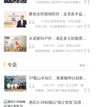
士品牌成长之路伙伴大会在河南豪士
第一品牌”佳贝艾特，共同启动“佳贝
面包郑州生产基地举办，大会邀约了
爱 孕无忧”孕产妇心理健康公益行，
众多嘉宾到场，包括公开招募的品牌
聚焦全民慢病防控，金龙鱼丰益堂“功能
助力促进孕产妇身心健康，为新生家
消费者、代言团体“十个勤天”成员及核
庭减...
3.3亿心血管病患者、4.6亿血脂
心经销商代表。大会通过“透明工厂”参
异常人群、4亿超重肥胖人口——这些
观、会议分享、新品发布三大环节，
数字为我们敲响了健康警钟。来自国
展现了豪士面包创始人叶跃辉30年来
家卫健委数据显示，慢性病相关支出
从居家到户外，满足多元饮咖需求，雀巢
的坚守与创新，以及豪士面包...
已占全国卫生总费用的70%。国际顶
（4月17日，云南）普洱山水间，
尖医学期刊《柳叶刀》的研究认为，
咖啡焕新篇。雀巢咖啡于4月17日举办
中国正构成全球最大的慢性病防控战
2025年新品发布会，官宣经典产品
场，慢病正在给中国的医疗系统和人
1+2配方全新升级，并揭晓浓系列、白
民健康带来前所未有的挑战。而世界
专题
更多
>
咖啡、葡萄气泡美式、多款美式即饮
卫...
咖啡、金标冻干等匠心产品。作为中
国咖啡文化的引领者和共建者，雀巢
37载山水知己，雀巢咖啡以创新续写红
咖啡正以更健康的产品配方、更丰富
（4月17日，云南）红土沃野，咖
的风味选择、更便捷的饮用体验，...
啡飘香。深耕云南37载的雀巢咖啡，
于 4 月 17 日在“中国咖啡之都”普洱举
办 2025 新品上市发布会。基于当下
惠氏S-26铂臻以“瑞士智造”品质，
消费者“健康刚需化、风味多元化、场