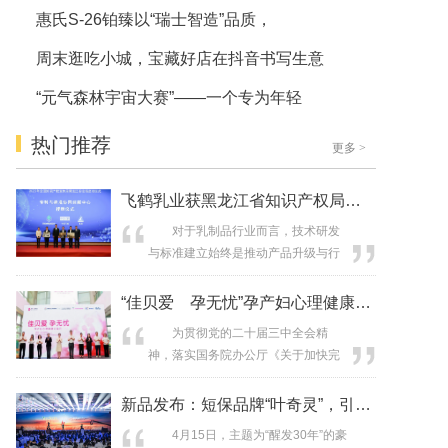
惠氏S-26铂臻以“瑞士智造”品质，
周末逛吃小城，宝藏好店在抖音书写生意
“元气森林宇宙大赛”——一个专为年轻
热门推荐
更多
>
飞鹤乳业获黑龙江省知识产权局颁发的“
对于乳制品行业而言，技术研发
与标准建立始终是推动产品升级与行
业发展的重要基础。4月22日，飞鹤乳
业获黑龙江省知识产权局颁发的“专利
“佳贝爱 孕无忧”孕产妇心理健康公益
与标准协同创新中心”荣誉，成为黑龙
为贯彻党的二十届三中全会精
江省首批挂牌该中心的企业之一。此
神，落实国务院办公厅《关于加快完
项殊荣不仅标志着飞鹤乳业在专利技
善生育支持政策体系推动建设生育友
术研发与行业标准制定领域的深度融
好型社会的若干措施》的要求，4月12
新品发布：短保品牌“叶奇灵”，引领健
合成果获得政府与社会的高度认可，
日，澳优基金会联合湖南省妇女儿童
更进...
4月15日，主题为“醒发30年”的豪
发展基金会，携手澳优旗下“全球羊奶