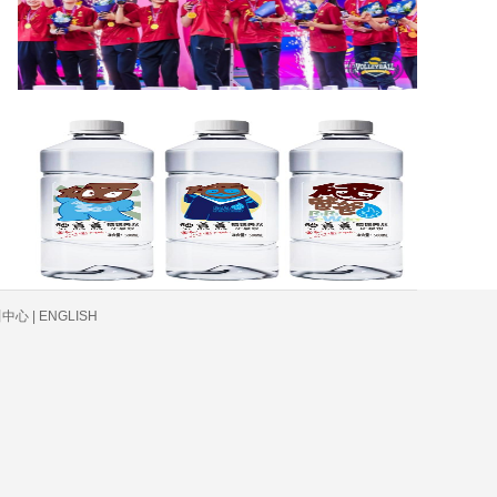
心 | ENGLISH