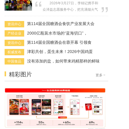
2026年3月27日，李锦记携手和
作用，并获得“Verified by Zebrafish智
众泽益志愿服务中心，把充满烟火气
鱼优检”品质认证；二是与西南林业大
的公益厨艺课堂带进上海市市北职业
学联合完成的科研成果《紫皮石斛原
高级中学附设特教班，让10位“心青
第114届全国糖酒会食饮产业发展大会
资讯中心
浆饮料对小鼠...
年”在简单的烹饪中触摸生活、收获自
2000亿瓶装水市场的“蓝海切口”，
产经企业
信、感受社会的温柔以待。活动特别
邀请2017级李锦记希望厨师北京班毕
第114届全国糖酒会在蓉开幕 引领食
资讯中心
业生、现上海宴清禾・海派融合餐厅
津彩共创，蛋生未来！2026中国鸡蛋
权威发布
前厅主管王会霞参与指导，将当年...
没有添加的盐，如何带来鸡精那样的鲜味
中国食品
精彩图片
更多
>