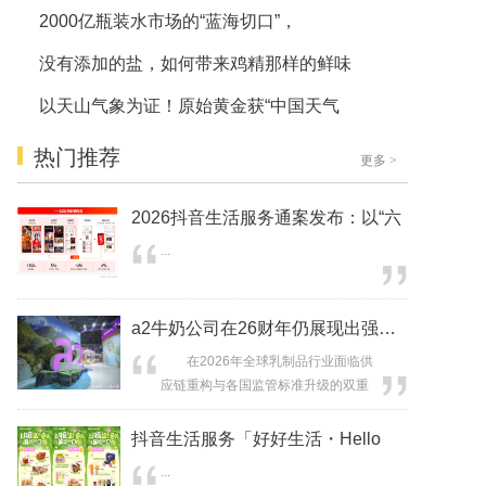
2000亿瓶装水市场的“蓝海切口”，
没有添加的盐，如何带来鸡精那样的鲜味
以天山气象为证！原始黄金获“中国天气
热门推荐
更多
>
2026抖音生活服务通案发布：以“六
...
a2牛奶公司在26财年仍展现出强劲的
在2026年全球乳制品行业面临供
应链重构与各国监管标准升级的双重
背景下，跨国食品巨头的供应链韧性
正经历考验。近期，中东局势持续紧
抖音生活服务「好好生活・Hello
张导致的全球运力波动，各国婴幼儿
...
食品监管标准升级等因素叠加，使整