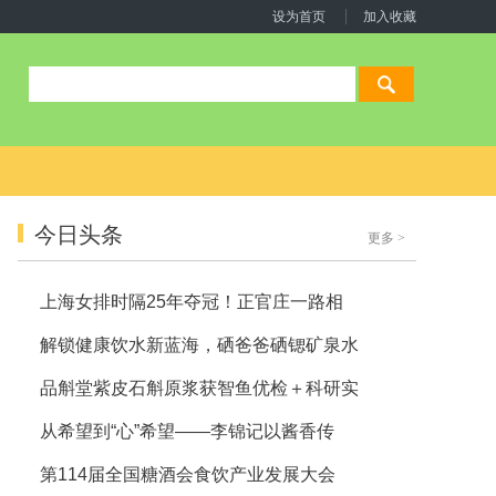
设为首页
加入收藏
今日头条
更多
>
上海女排时隔25年夺冠！正官庄一路相
解锁健康饮水新蓝海，硒爸爸硒锶矿泉水
品斛堂紫皮石斛原浆获智鱼优检＋科研实
从希望到“心”希望——李锦记以酱香传
第114届全国糖酒会食饮产业发展大会