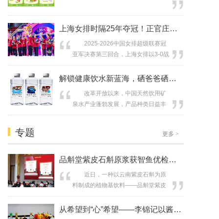
个婴幼儿配方奶粉行业供应链面临不
确定性增加的挑战。 新西兰a2牛
上海女排时隔25年夺冠！正官庄一路相
奶公司4月13日发布公告表示：因短期
供...
2025-2026中国女排超级联赛冠
亚军决赛第三回合，上海女排以3-0战
胜江苏女排，时隔25年再度捧起联赛
冠军奖杯，重回荣耀之巅。 本赛
解锁健康饮水新蓝海，硒爸爸硒锶矿泉水
季，上海女排球队从开局便展现出全
改革开放以来，中国天然饮用矿
新面貌，凭借扎实的技战术和坚韧的
泉水产业蓬勃发展，产品种类日益丰
团队意志一路高歌猛进。决赛场上，
富，尤其是一些富集特殊营养元素的
面对强劲对手，姑娘们顶住压力、敢
矿泉水，正受到越来越多消费者的青
打敢拼，最终将这座期盼已久的第...
专题
更多
>
睐。微量元素锶在改善骨质疏松、预
防心血管疾病、促进糖脂代谢等方面
作用显著，而中国居民对锶的摄入量
品斛堂紫皮石斛原浆获智鱼优检＋科研实
尚未达到推荐标准，锶型饮用天然矿
近日，一种以云南紫皮石斛为原
泉水成为人体补充锶的重要来源，市
料制成的植物基饮料——品斛堂紫皮
场潜力巨大。...
石斛原浆接连获得两项权威认可：一
是通过智鱼优检的斑马鱼功效评价实
从希望到“心”希望——李锦记以酱香传
验，证实其对胃肠粘膜具有显著保护