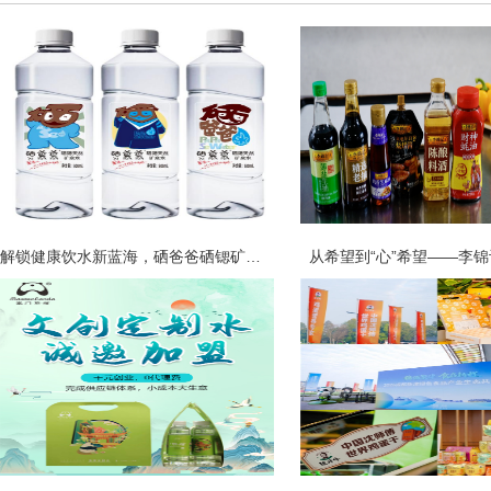
解锁健康饮水新蓝海，硒爸爸硒锶矿泉水
从希望到“心”希望——李