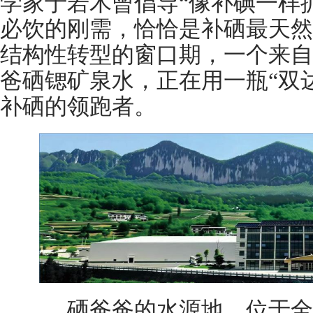
学家于若木曾倡导“像补碘一样
必饮的刚需，恰恰是补硒最天然
结构性转型的窗口期，一个来自
爸硒锶矿泉水，正在用一瓶“双
补硒的领跑者。
硒爸爸的水源地，位于全球