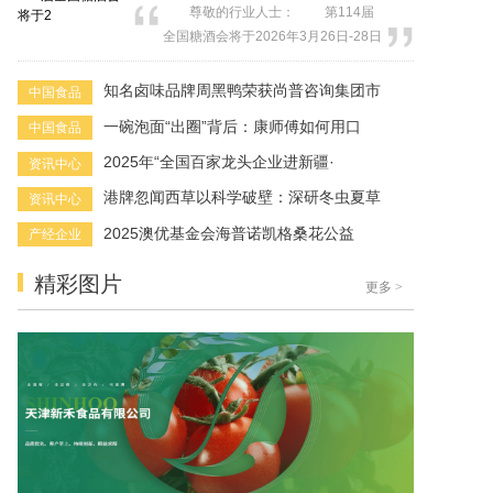
尊敬的行业人士： 第114届
土品牌，迈胜以超300%的业绩增速交
全国糖酒会将于2026年3月26日-28日
出亮眼答卷：既在跑者和健身人群中
在成都举办。第114届全国糖酒会继续
建立了专业心智，又在多个细分品类
使用西博城和世纪城全馆，将进一步
知名卤味品牌周黑鸭荣获尚普咨询集团市
中国食品
拔得头筹。通过战略第二曲线的精准
拓宽展品边界，以更丰富的品类、更
切...
一碗泡面“出圈”背后：康师傅如何用口
中国食品
实用的产业布局覆盖多元需求，为产
业链上下游及消费端搭建更精准的对
2025年“全国百家龙头企业进新疆·
资讯中心
接平台。 全国糖酒商品交易会作
港牌忽闻西草以科学破壁：深研冬虫夏草
资讯中心
为我国历史最悠久、规模...
2025澳优基金会海普诺凯格桑花公益
产经企业
精彩图片
更多
>