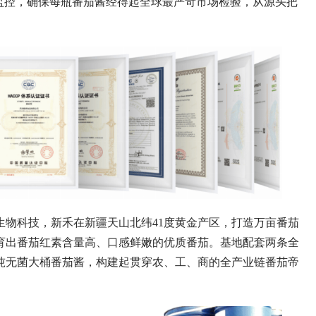
角监控，确保每瓶番茄酱经得起全球最严苛市场检验，从源头把
科技，新禾在新疆天山北纬41度黄金产区，打造万亩番茄
育出番茄红素含量高、口感鲜嫩的优质番茄。基地配套两条全
万吨无菌大桶番茄酱，构建起贯穿农、工、商的全产业链番茄帝