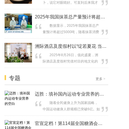
卜，说它对眼睛好。可直到后来我才
梦》将再次以翩跹舞姿，在广州站启
明白，胡萝卜的好处远不止于此！它
幕。在这场文化艺术盛宴上，洋河梦
不仅帮助我们保护视力，还具有抗氧
2025年我国抹茶总产量预计将超过5
之蓝M6＋将以战略合作伙伴的身份，
化作用，还能够帮助我们预防某些癌
为传统...
数据显示，2025年我国抹茶总产
症、延缓衰老，增强免疫力。 胡
量预计将超过5000吨，随着抹茶消费
萝卜是个“抗癌小能手” 它为什么这
量增加，国产抹茶的供应量和工艺水
么厉害呢？主要是因为它含有这几样
平也在不断提高。作为我国抹茶主产
洲际酒店及度假村以“绽若夏花 当燃尽
好东西： 一是β-胡萝卜素和维生
地之一的浙江径山，抹茶种植基地、
素C，它...
2025年8月26日，值此盛夏，洲
加工厂也呈现出内销出口两旺的趋
际酒店及度假村凭借对目的地文化的
势。 在浙江一家抹茶加工企业记
敏锐洞察与细致入微的服务，持续为
者看到，工人们正对产品进行包装、
旅行者缔造旅途中值得铭记的非凡体
发货，负责人告诉记者，今年1月到8
专题
更多
>
验。品牌特别邀请知名模特、演员、
月，...
主持人李艾女士担任洲际酒店特邀文
化解读者，以“绽若夏花 当燃尽兴”为
迈胜：填补国内运动专业营养的空白
主题，联袂城市解味人共同呈献一场
随着全民健身上升为国家战略，
融合味觉、文化与情感的灵感盛宴，...
中国运动健身人群规模已突破6亿。如
何在庞大的运动市场中找到新增长
点，成为众多品牌的共同课题。
官宣定档！第114届全国糖酒会将于2
作为国内首个定位“专业运动营养”的本