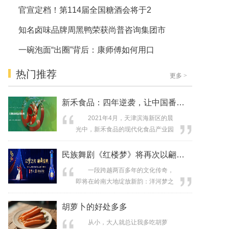
官宣定档！第114届全国糖酒会将于2
知名卤味品牌周黑鸭荣获尚普咨询集团市
一碗泡面“出圈”背后：康师傅如何用口
热门推荐
更多
>
新禾食品：四年逆袭，让中国番茄红遍全
2021年4月，天津滨海新区的晨
光中，新禾食品的现代化食品产业园
破土动工，埋下“让中国番茄走向世
界”的种子。历经四年，这家初创企业
民族舞剧《红楼梦》将再次以翩跹舞姿，
已蜕变为国家级高新技术企业与专精
一段跨越两百多年的文化传奇，
特新企业，以“东方红宝石”般的番茄制
即将在岭南大地绽放新韵：洋河梦之
品，在全球市场书写中国食品工业传
蓝M6＋与民族舞剧《红楼梦》将在名
奇。 地处“东方番茄酱之都”，新
酒与佳作的共鸣中，开启一场醉心入
胡萝卜的好处多多
禾食品坐拥天津港黄金港口优势...
梦的视觉文化盛宴。 8月21日，由
从小，大人就总让我多吃胡萝
江苏大剧院出品的民族舞剧《红楼