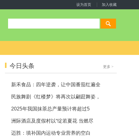
设为首页
加入收藏
今日头条
更多
>
新禾食品：四年逆袭，让中国番茄红遍全
民族舞剧《红楼梦》将再次以翩跹舞姿，
2025年我国抹茶总产量预计将超过5
洲际酒店及度假村以“绽若夏花 当燃尽
迈胜：填补国内运动专业营养的空白