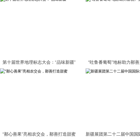
第十届世界地理标志大会：“品味新疆”
“吐鲁番葡萄”地标助力鄯
“鄯心善果”亮相农交会，鄯善打造甜蜜