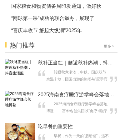
国家粮食和物资储备局印发通知，做好秋
“网球第一课”成功的联合举办，展现了
“喜庆丰收节 蟹起大纵湖”2025年
热门推荐
更多
>
秋补正当红｜邂逅秋补热潮，抖音生活服
转眼秋意渐浓，中秋、国庆双节
余温未散，团圆出游的热潮与“应季而
食、适时而补”的传统饮食文化相互交
织，共同点燃了金秋时节的滋补消费
2025海南食疗睡疗游学峰会落地博鳌
热情。无论是膏满黄肥的大闸蟹、温
2025海南食疗睡疗游学峰会落地
润暖身的羊肉煲，还是热气氤氲的老
博鳌 富华名创集团以“食疗+睡疗
鸭汤，都成为这个秋天最具仪式感的
+心灵疗愈”构建健康新生态 2025
温暖符号。 值此契机，抖音生活
年10月29-31日，富华名创集团食疗
吃早餐的重要性
服务敏锐捕捉季节需求，于2025年9
睡疗游学峰会在海南博鳌亚洲湾国际
月...
早餐，作为一天的“启动键”，远不
会议中心启幕，本次峰会在“中药遇见