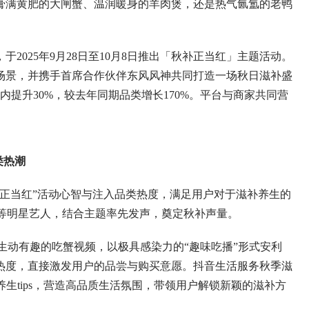
膏满黄肥的大闸蟹、温润暖身的羊肉煲，还是热气氤氲的老鸭
025年9月28日至10月8日推出「秋补正当红」主题活动。
场景，并携手首席合作伙伴东风风神共同打造一场秋日滋补盛
提升30%，较去年同期品类增长170%。平台与商家共同营
类热潮
当红”活动心智与注入品类热度，满足用户对于滋补养生的
 等明星艺人，结合主题率先发声，奠定秋补声量。
生动有趣的吃蟹视频，以极具感染力的“趣味吃播”形式安利
热度，直接激发用户的品尝与购买意愿。抖音生活服务秋季滋
养生tips，营造高品质生活氛围，带领用户解锁新颖的滋补方