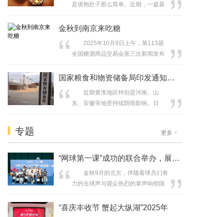
是填饱肚子那么简单。近期，一篇基
AI睡眠”核心主题基础上，创新融入心
于英国曼彻斯特大学纵向认知老龄化
灵疗愈板块，以“食疗养身、睡疗养
的观察性研究，探讨了老年人进餐时
金秋到南京来吃糖
眠、心灵疗愈养心...
间的变化轨迹及其与疾病、遗传背景
2025年10月9日上午，第113届
和死亡率之间的关系，首次系统指
全国糖酒商品交易会第三次新闻发布
出，早餐时间每推迟1小时，长期全因
会在南京举行。发布会通报了此前启
死亡风险增加8%~11%，为时间营养
动的展城融合活动——“秋糖季”的阶段
国家粮食和物资储备局印发通知，做好秋
学在老年健康干预中的应用提供了重
性战果，并详解了展会亮点。目前，
要实...
近期黄淮地区特别是河南、山
展会筹备工作已进入倒计时，第113届
东、安徽等地受持续阴雨影响。日
糖酒会将于2025年10月16日至18日
前，国家粮食和物资储备局印发通
在南京国际博览中心举办。 “四
知，对有效应对部分地区连阴雨天气
美”与共，“秋糖...
专题
更多
>
影响、进一步做好秋粮产后服务和收
购工作作出安排部署。 通知要
求，相关省份粮食和储备部门要进一
“网球第一课”成功的联合举办，展现了
步提高站位、统一认识，集中资源力
金秋9月的北京，伴随着球员们有
量，主动担当作为，强化统筹组织和
力的击球声与观众热烈的掌声响彻国
协同联动，根据天气变...
家网球中心，2025中国网球公开赛
（以下简称中网）迎来了赛期高潮，
“喜庆丰收节 蟹起大纵湖”2025年
东方素养作为中国网球公开赛的独家