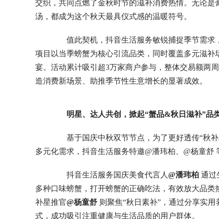
交织，共同点燃了金秋时节的滋补消费热情。无论是
汤，都成为这个秋天最具仪式感的温暖符号。
值此契机，抖音生活服务敏锐捕捉季节需求，于2
项目以当季螃蟹为核心引流品类，同时覆盖多元滋补
宴。活动累计吸引超3万家商户参与，整体交易额两周内
造消费新场景、助推季节性生意增长的显著成效。
明星、达人共创，掀起“蟹品&秋日滋补”品
基于国庆中秋双节节点，为了更好透传“秋补正
多元化需求，抖音生活服务特邀@潘玮柏、@杨童舒
抖音生活服务国庆美食代言人
@潘玮柏
通过
多种口味螃蟹，打开螃蟹的正确吃法，有效放大品类
补星推官
@杨童舒
则聚焦“秋日素补”，通过分享实用
式，成功吸引注重健康与生活品质的用户群体。