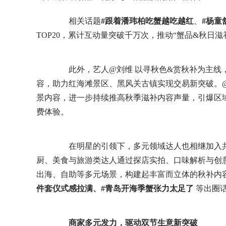
相关话题
#跟着潘玮柏吃蟹越吃越红
、
#杨童
TOP20，累计互动量突破千万次，推动“蟹品&秋日
此外，艺人@刘维 以寻秋色&赏秋补为主线，
容，助力红海滩景区、黑风关古镇实现交易新突破。@
景内容，进一步持续推高秋季滋补内容声量，引爆区
费体验。
在明星的引领下，多元领域达人也相继加入共
厨、美食与旅游类达人通过探店实拍、口味解析与创
出海、自助等多元场景，构建起丰富而立体的秋补内
件套仪式感拉满、#青岛开海季蟹张力太足了
等出圈
商家多元发力，驱动双节生意新突破