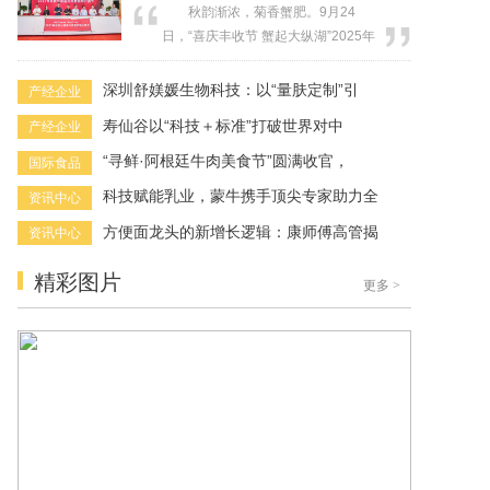
秋韵渐浓，菊香蟹肥。9月24
营养品供应商，连续两年亮相中网赛
日，“喜庆丰收节 蟹起大纵湖”2025年
事现场。而在球馆的另一边，东方素
苏状元首届大闸蟹尝鲜开捕节，在苏
养联合北京中国网球公开赛体育推广
状元盐城大纵湖大闸蟹产业园举行，
深圳舒媄媛生物科技：以“量肤定制”引
产经企业
有限公司、中国宋庆龄青少年科技文
标志着2025年度苏状元大闸蟹正式开
化交流中...
​寿仙谷以“科技＋标准”打破世界对中
产经企业
捕上市。活动现场，苏状元与鲜之
都、铭治集团举行战略签约仪式，旨
“寻鲜·阿根廷牛肉美食节”圆满收官，
国际食品
在整合苗种、饲料、养殖、流通与品
科技赋能乳业，蒙牛携手顶尖专家助力全
资讯中心
牌营销等全产业链核心环节，通过科...
方便面龙头的新增长逻辑：康师傅高管揭
资讯中心
精彩图片
更多
>