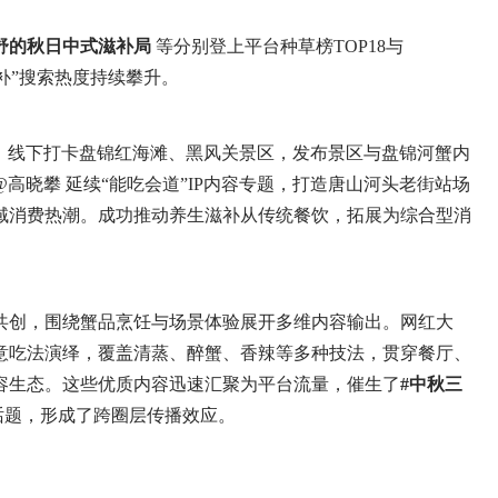
舒的秋日中式滋补局
等分别登上平台种草榜TOP18与
滋补”搜索热度持续攀升。
线下打卡盘锦红海滩、黑风关景区，发布景区与盘锦河蟹内
高晓攀 延续“能吃会道”IP内容专题，打造唐山河头老街站场
域消费热潮。成功推动养生滋补从传统餐饮，拓展为综合型消
创，围绕蟹品烹饪与场景体验展开多维内容输出。网红大
意吃法演绎，覆盖清蒸、醉蟹、香辣等多种技法，贯穿餐厅、
容生态。这些优质内容迅速汇聚为平台流量，催生了
#中秋三
话题，形成了跨圈层传播效应。